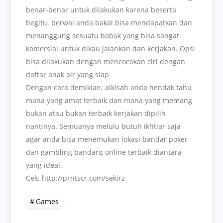
benar-benar untuk dilakukan karena beserta
begitu, berwai anda bakal bisa mendapatkan dan
menanggung sesuatu babak yang bisa sangat
komersial untuk dikau jalankan dan kerjakan. Opsi
bisa dilakukan dengan mencocokan ciri dengan
daftar anak air yang siap.
Dengan cara demikian, alkisah anda hendak tahu
mana yang amat terbaik dan mana yang memang
bukan atau bukan terbaik kerjakan dipilih
nantinya. Semuanya melulu butuh ikhtiar saja
agar anda bisa menemukan lokasi bandar poker
dan gambling bandarq online terbaik diantara
yang ideal.
Cek: http://prntscr.com/sekirz
Games