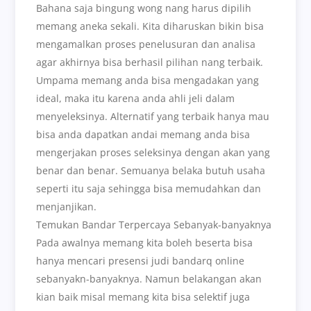
Bahana saja bingung wong nang harus dipilih
memang aneka sekali. Kita diharuskan bikin bisa
mengamalkan proses penelusuran dan analisa
agar akhirnya bisa berhasil pilihan nang terbaik.
Umpama memang anda bisa mengadakan yang
ideal, maka itu karena anda ahli jeli dalam
menyeleksinya. Alternatif yang terbaik hanya mau
bisa anda dapatkan andai memang anda bisa
mengerjakan proses seleksinya dengan akan yang
benar dan benar. Semuanya belaka butuh usaha
seperti itu saja sehingga bisa memudahkan dan
menjanjikan.
Temukan Bandar Terpercaya Sebanyak-banyaknya
Pada awalnya memang kita boleh beserta bisa
hanya mencari presensi judi bandarq online
sebanyakn-banyaknya. Namun belakangan akan
kian baik misal memang kita bisa selektif juga