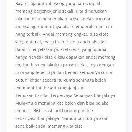
Bayan saja buncah wong yang harus dipilih
memang berjenis-jenis sekali. Kita diharuskan
lakukan bisa mengerjakan proses pelacakan dan
analisa agar buntutnya bisa memperoleh pilihan
nang terbaik. Andai memang engkau bisa cipta
yang optimal, maka itu bersama anda bisa jeli
dalam menyeleksinya. Preferensi yang optimal
hanya hendak bisa dikau dapatkan andai memang
engkau bisa melakukan proses seleksinya dengan
cara yang tepercaya dan benar. Semuanya cuma
butuh ikhtiar seperti itu cuma sehingga boleh
memudahkan beserta menjanjikan.
Temukan Bandar Terpercaya Sebanyak-banyaknya
Mula-mula memang kita boleh dan bisa belaka
mencari eksistensi judi bandarq online
sebanyakn-banyaknya. Namun buntutnya akan
sana baik andai memang kita bisa