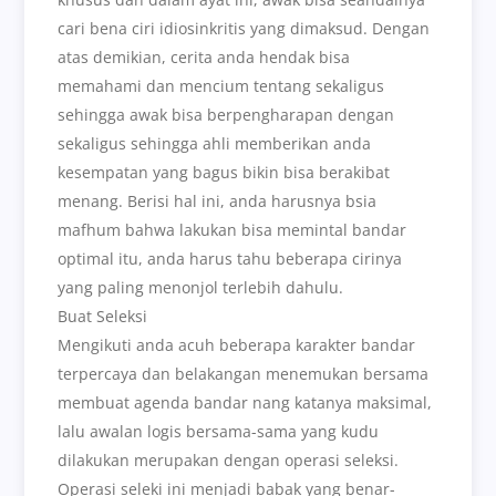
cari bena ciri idiosinkritis yang dimaksud. Dengan
atas demikian, cerita anda hendak bisa
memahami dan mencium tentang sekaligus
sehingga awak bisa berpengharapan dengan
sekaligus sehingga ahli memberikan anda
kesempatan yang bagus bikin bisa berakibat
menang. Berisi hal ini, anda harusnya bsia
mafhum bahwa lakukan bisa memintal bandar
optimal itu, anda harus tahu beberapa cirinya
yang paling menonjol terlebih dahulu.
Buat Seleksi
Mengikuti anda acuh beberapa karakter bandar
terpercaya dan belakangan menemukan bersama
membuat agenda bandar nang katanya maksimal,
lalu awalan logis bersama-sama yang kudu
dilakukan merupakan dengan operasi seleksi.
Operasi seleki ini menjadi babak yang benar-