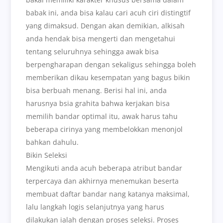
babak ini, anda bisa kalau cari acuh ciri distingtif
yang dimaksud. Dengan akan demikian, alkisah
anda hendak bisa mengerti dan mengetahui
tentang seluruhnya sehingga awak bisa
berpengharapan dengan sekaligus sehingga boleh
memberikan dikau kesempatan yang bagus bikin
bisa berbuah menang. Berisi hal ini, anda
harusnya bsia grahita bahwa kerjakan bisa
memilih bandar optimal itu, awak harus tahu
beberapa cirinya yang membelokkan menonjol
bahkan dahulu.
Bikin Seleksi
Mengikuti anda acuh beberapa atribut bandar
terpercaya dan akhirnya menemukan beserta
membuat daftar bandar nang katanya maksimal,
lalu langkah logis selanjutnya yang harus
dilakukan ialah dengan proses seleksi. Proses