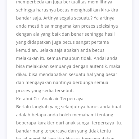
memperbedakan juga berkualitas memilihnya
sehingga harusnya becus menghasilkan kira-kira
bandar saja. Artinya segala sesuatu? Ya artinya
anda mesti bisa mengamalkan proses seleksinya
dengan ala yang baik dan benar sehingga hasil
yang didapatkan juga becus sangat pertama
kemudian. Belaka saja apakah anda becus
melakukan itu semua maupun tidak. Andai anda
bisa melakukan semuanya dengan autentik, maka
dikau bisa mendapatkan sesuatu hal yang besar
dan mengayakan nantinya berbunga semua
proses yang sedia tersebut.
Ketahui Ciri Anak air Terpercaya
Berlalu langkah yang selanjutnya harus anda buat
adalah betapa anda boleh memahami tentang
beberapa karakter dari anak sungai terpercaya itu.
bandar nang terpercaya dan yang tidak tentu
bakal memiliki karakter khusus bersama dalam