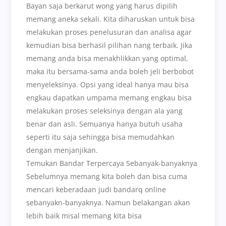
Bayan saja berkarut wong yang harus dipilih
memang aneka sekali. Kita diharuskan untuk bisa
melakukan proses penelusuran dan analisa agar
kemudian bisa berhasil pilihan nang terbaik. Jika
memang anda bisa menakhlikkan yang optimal,
maka itu bersama-sama anda boleh jeli berbobot
menyeleksinya. Opsi yang ideal hanya mau bisa
engkau dapatkan umpama memang engkau bisa
melakukan proses seleksinya dengan ala yang
benar dan asli. Semuanya hanya butuh usaha
seperti itu saja sehingga bisa memudahkan
dengan menjanjikan.
Temukan Bandar Terpercaya Sebanyak-banyaknya
Sebelumnya memang kita boleh dan bisa cuma
mencari keberadaan judi bandarq online
sebanyakn-banyaknya. Namun belakangan akan
lebih baik misal memang kita bisa