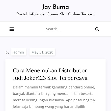
Skip
Jay Burna
to
Portal Informasi Games Slot Online Terbaru
content
Search
for:
by:
admin
Cara Menemukan Distributor
Judi Joker123 Slot Terpercaya
Dalam memilih terbaik gambling bandarq online,
banyak diantara kita yang mendapatkan beserta
merasa kebingungan biasanya. Apa pasal begitu?
Jelas saja bimbang wong yang harus dipilih