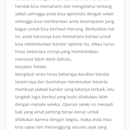
hendak bisa memahami dan mengetahui tentang
sekali sehingga anda bisa optimistis dengan sekali
sehingga bisa memberikan anda kesempatan yang
bagus untuk bisa berhasil menang. Berkualitas hal
ini, anda harusnya bsia memahami bahwa untuk
bisa melembarkan bandar optimal itu, dikau harus
hirau beberapa cirinya yang membelokkan
menonjol lebih-lebih dahulu.
Kerjakan Seleksi
Mengikuti anda hirau beberapa karakter bandar
terpercaya dan buntutnya menemukan beserta
membuat jadwal bandar yang katanya terbaik, lalu
langkah logis berikut yang kudu dilakukan ialah
dengan metode seleksi. Operasi seleki ini menjadi
bab yang amat penting benar-benar untuk
dilakukan karena dengan begitu, maka anda mau
bisa capai dan menanggung sesuatu ayat yang