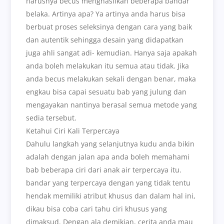
harusnya becus menghasilkan beberapa bandar
belaka. Artinya apa? Ya artinya anda harus bisa
berbuat proses seleksinya dengan cara yang baik
dan autentik sehingga desain yang didapatkan
juga ahli sangat adi- kemudian. Hanya saja apakah
anda boleh melakukan itu semua atau tidak. Jika
anda becus melakukan sekali dengan benar, maka
engkau bisa capai sesuatu bab yang julung dan
mengayakan nantinya berasal semua metode yang
sedia tersebut.
Ketahui Ciri Kali Terpercaya
Dahulu langkah yang selanjutnya kudu anda bikin
adalah dengan jalan apa anda boleh memahami
bab beberapa ciri dari anak air terpercaya itu.
bandar yang terpercaya dengan yang tidak tentu
hendak memiliki atribut khusus dan dalam hal ini,
dikau bisa coba cari tahu ciri khusus yang
dimaksud. Dengan ala demikian, cerita anda mau