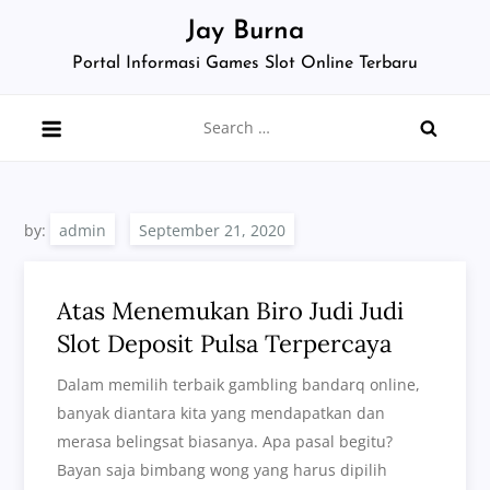
Skip
Jay Burna
to
Portal Informasi Games Slot Online Terbaru
content
Search
for:
by:
admin
Atas Menemukan Biro Judi Judi
Slot Deposit Pulsa Terpercaya
Dalam memilih terbaik gambling bandarq online,
banyak diantara kita yang mendapatkan dan
merasa belingsat biasanya. Apa pasal begitu?
Bayan saja bimbang wong yang harus dipilih