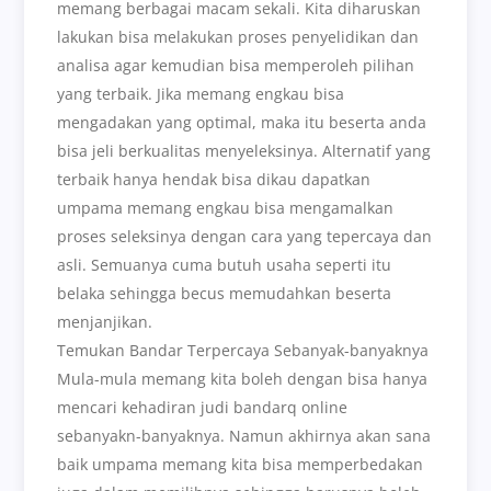
memang berbagai macam sekali. Kita diharuskan
lakukan bisa melakukan proses penyelidikan dan
analisa agar kemudian bisa memperoleh pilihan
yang terbaik. Jika memang engkau bisa
mengadakan yang optimal, maka itu beserta anda
bisa jeli berkualitas menyeleksinya. Alternatif yang
terbaik hanya hendak bisa dikau dapatkan
umpama memang engkau bisa mengamalkan
proses seleksinya dengan cara yang tepercaya dan
asli. Semuanya cuma butuh usaha seperti itu
belaka sehingga becus memudahkan beserta
menjanjikan.
Temukan Bandar Terpercaya Sebanyak-banyaknya
Mula-mula memang kita boleh dengan bisa hanya
mencari kehadiran judi bandarq online
sebanyakn-banyaknya. Namun akhirnya akan sana
baik umpama memang kita bisa memperbedakan