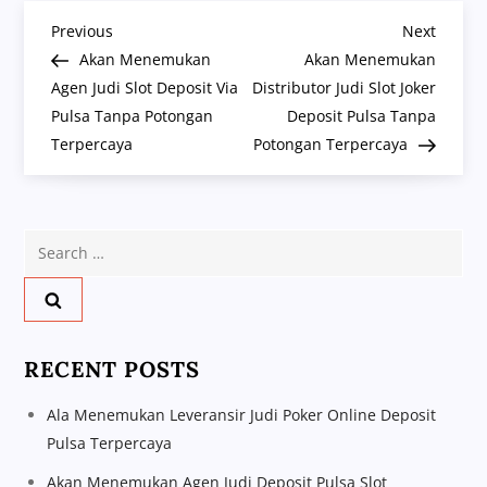
P
Previous
Next
Previous
Next
Post
Post
Akan Menemukan
Akan Menemukan
o
Agen Judi Slot Deposit Via
Distributor Judi Slot Joker
Pulsa Tanpa Potongan
Deposit Pulsa Tanpa
s
Terpercaya
Potongan Terpercaya
t
n
Search
for:
a
v
RECENT POSTS
i
Ala Menemukan Leveransir Judi Poker Online Deposit
g
Pulsa Terpercaya
Akan Menemukan Agen Judi Deposit Pulsa Slot