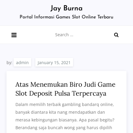
Skip
Jay Burna
to
Portal Informasi Games Slot Online Terbaru
content
Search
for:
by:
admin
Atas Menemukan Biro Judi Game
Slot Deposit Pulsa Terpercaya
Dalam memilih terbaik gambling bandarq online,
banyak diantara kita nang mendapatkan dan
merasa kebingungan biasanya. Apa pasal begitu?
Berandang saja buncah wong yang harus dipilih