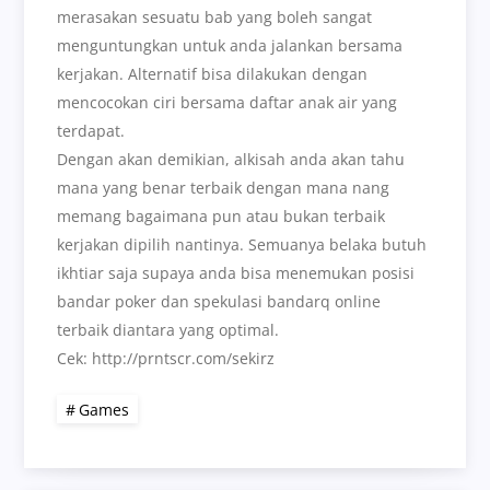
merasakan sesuatu bab yang boleh sangat
menguntungkan untuk anda jalankan bersama
kerjakan. Alternatif bisa dilakukan dengan
mencocokan ciri bersama daftar anak air yang
terdapat.
Dengan akan demikian, alkisah anda akan tahu
mana yang benar terbaik dengan mana nang
memang bagaimana pun atau bukan terbaik
kerjakan dipilih nantinya. Semuanya belaka butuh
ikhtiar saja supaya anda bisa menemukan posisi
bandar poker dan spekulasi bandarq online
terbaik diantara yang optimal.
Cek: http://prntscr.com/sekirz
Games