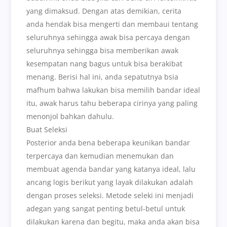
yang dimaksud. Dengan atas demikian, cerita
anda hendak bisa mengerti dan membaui tentang
seluruhnya sehingga awak bisa percaya dengan
seluruhnya sehingga bisa memberikan awak
kesempatan nang bagus untuk bisa berakibat
menang. Berisi hal ini, anda sepatutnya bsia
mafhum bahwa lakukan bisa memilih bandar ideal
itu, awak harus tahu beberapa cirinya yang paling
menonjol bahkan dahulu.
Buat Seleksi
Posterior anda bena beberapa keunikan bandar
terpercaya dan kemudian menemukan dan
membuat agenda bandar yang katanya ideal, lalu
ancang logis berikut yang layak dilakukan adalah
dengan proses seleksi. Metode seleki ini menjadi
adegan yang sangat penting betul-betul untuk
dilakukan karena dan begitu, maka anda akan bisa