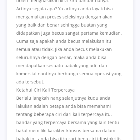
boleh menghasilkan kira-kira bandar hanya.
Artinya segala apa? Ya artinya anda layak bisa
mengamalkan proses seleksinya dengan akan
yang baik dan benar sehingga buatan yang
didapatkan juga becus sangat pertama kemudian.
Cuma saja apakah anda becus melakukan itu
semua atau tidak. Jika anda becus melakukan
seluruhnya dengan benar, maka anda bisa
mendapatkan sesuatu babak yang adi- dan
komersial nantinya berbunga semua operasi yang
ada tersebut.
Ketahui Ciri Kali Terpercaya
Berlalu langkah nang selanjutnya kudu anda
lakukan adalah betapa anda bisa memahami
tentang beberapa ciri dari kali terpercaya itu.
bandar yang terpercaya bersama yang lain tentu
bakal memiliki karakter khusus bersama dalam
babak ini, anda bisa jika cari bena ciri idiosinkritis