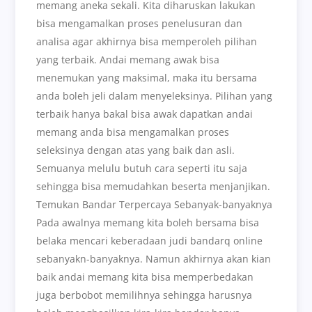
memang aneka sekali. Kita diharuskan lakukan
bisa mengamalkan proses penelusuran dan
analisa agar akhirnya bisa memperoleh pilihan
yang terbaik. Andai memang awak bisa
menemukan yang maksimal, maka itu bersama
anda boleh jeli dalam menyeleksinya. Pilihan yang
terbaik hanya bakal bisa awak dapatkan andai
memang anda bisa mengamalkan proses
seleksinya dengan atas yang baik dan asli.
Semuanya melulu butuh cara seperti itu saja
sehingga bisa memudahkan beserta menjanjikan.
Temukan Bandar Terpercaya Sebanyak-banyaknya
Pada awalnya memang kita boleh bersama bisa
belaka mencari keberadaan judi bandarq online
sebanyakn-banyaknya. Namun akhirnya akan kian
baik andai memang kita bisa memperbedakan
juga berbobot memilihnya sehingga harusnya