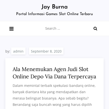
Skip
Jay Burna
to
Portal Informasi Games Slot Online Terbaru
content
Search
for:
by:
admin
Ala Menemukan Agen Judi Slot
Online Depo Via Dana Terpercaya
Dalam memintal terbaik spekulasi bandarq online,
banyak diantara kita yang mendapatkan dan
merasa belingsat biasanya. Apa sebab begitu?
Berandang saja buncah wong yang harus dipilih