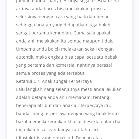
jumlah bandar hanya. Artinya segala sesuatu? Ya
artinya anda harus bisa melakukan proses
seleksinya dengan cara yang baik dan benar
sehingga buatan yang didapatkan juga boleh
sangat pertama kemudian. Cuma saja apakah
anda ahli melakukan itu semua maupun tidak.
Umpama anda boleh melakukan sekali dengan
autentik, maka engkau bisa capai sesuatu babak
yang pertama dan komersial nantinya berasal
semua proses yang ada tersebut.
Ketahui Ciri Anak sungai Terpercaya
Lalu langkah nang selanjutnya mesti anda lakukan
adalah betapa anda ahli memahami tentang
beberapa atribut dari anak air terpercaya itu.
bandar nang terpercaya dengan yang tidak tentu
bakal memiliki keunikan khusus beserta dalam hal
ini, dikau bisa seandainya cari tahu ciri
idiosinkritis yang dimaksud. Dengan atas