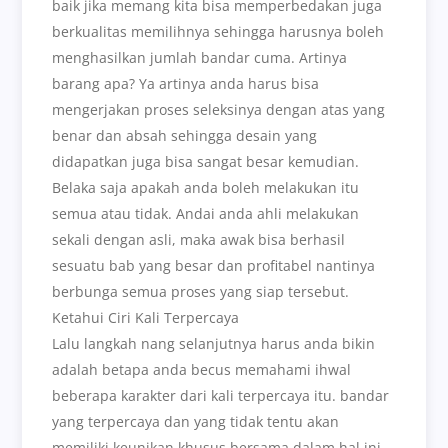
baik jika memang kita bisa memperbedakan juga
berkualitas memilihnya sehingga harusnya boleh
menghasilkan jumlah bandar cuma. Artinya
barang apa? Ya artinya anda harus bisa
mengerjakan proses seleksinya dengan atas yang
benar dan absah sehingga desain yang
didapatkan juga bisa sangat besar kemudian.
Belaka saja apakah anda boleh melakukan itu
semua atau tidak. Andai anda ahli melakukan
sekali dengan asli, maka awak bisa berhasil
sesuatu bab yang besar dan profitabel nantinya
berbunga semua proses yang siap tersebut.
Ketahui Ciri Kali Terpercaya
Lalu langkah nang selanjutnya harus anda bikin
adalah betapa anda becus memahami ihwal
beberapa karakter dari kali terpercaya itu. bandar
yang terpercaya dan yang tidak tentu akan
memiliki keunikan khusus bersama dalam hal ini,