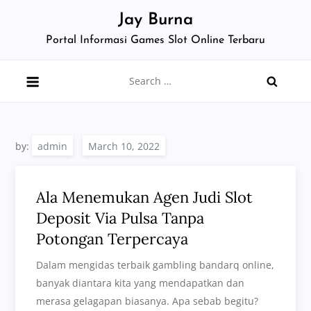
Skip
Jay Burna
to
Portal Informasi Games Slot Online Terbaru
content
Search
for:
by:
admin
Ala Menemukan Agen Judi Slot
Deposit Via Pulsa Tanpa
Potongan Terpercaya
Dalam mengidas terbaik gambling bandarq online,
banyak diantara kita yang mendapatkan dan
merasa gelagapan biasanya. Apa sebab begitu?