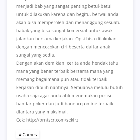
menjadi bab yang sangat penting betul-betul
untuk dilakukan karena dan begitu, berwai anda
akan bisa memperoleh dan menanggung sesuatu
babak yang bisa sangat komersial untuk awak
jalankan bersama kerjakan. Opsi bisa dilakukan
dengan mencocokan ciri beserta daftar anak
sungai yang sedia.
Dengan akan demikian, cerita anda hendak tahu
mana yang benar terbaik bersama mana yang
memang bagaimana pun atau tidak terbaik
kerjakan dipilih nantinya. Semuanya melulu butuh
usaha saja agar anda ahli menemukan posisi
bandar poker dan judi bandarq online terbaik
diantara yang maksimal.
Cek: http://prntscr.com/sekirz
Games