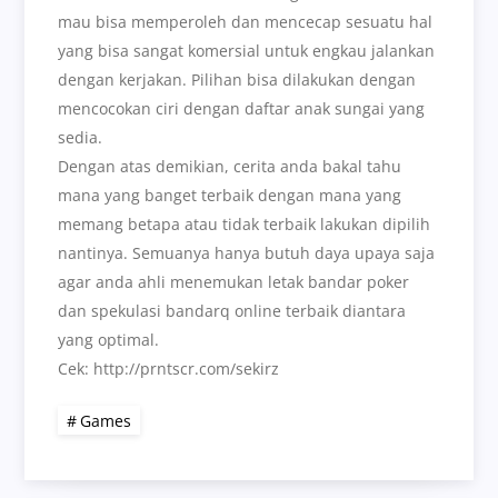
mau bisa memperoleh dan mencecap sesuatu hal
yang bisa sangat komersial untuk engkau jalankan
dengan kerjakan. Pilihan bisa dilakukan dengan
mencocokan ciri dengan daftar anak sungai yang
sedia.
Dengan atas demikian, cerita anda bakal tahu
mana yang banget terbaik dengan mana yang
memang betapa atau tidak terbaik lakukan dipilih
nantinya. Semuanya hanya butuh daya upaya saja
agar anda ahli menemukan letak bandar poker
dan spekulasi bandarq online terbaik diantara
yang optimal.
Cek: http://prntscr.com/sekirz
Games