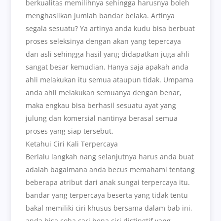
berkualitas memilihnya sehingga harusnya boleh
menghasilkan jumlah bandar belaka. Artinya
segala sesuatu? Ya artinya anda kudu bisa berbuat
proses seleksinya dengan akan yang tepercaya
dan asli sehingga hasil yang didapatkan juga ahli
sangat besar kemudian. Hanya saja apakah anda
ahli melakukan itu semua ataupun tidak. Umpama
anda ahli melakukan semuanya dengan benar,
maka engkau bisa berhasil sesuatu ayat yang
julung dan komersial nantinya berasal semua
proses yang siap tersebut.
Ketahui Ciri Kali Terpercaya
Berlalu langkah nang selanjutnya harus anda buat
adalah bagaimana anda becus memahami tentang
beberapa atribut dari anak sungai terpercaya itu.
bandar yang terpercaya beserta yang tidak tentu
bakal memiliki ciri khusus bersama dalam bab ini,
anda bisa coba cari bena ciri distingtif yang