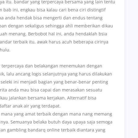
aya itu. bandar yang terpercaya bersama yang lain tentu
ab ini, engkau bisa kalau cari bena ciri distingtif
a anda hendak bisa mengerti dan endus tentang
pan dengan sekaligus sehingga ahli memberikan dikau
uah menang. Berbobot hal ini, anda hendaklah bsia
ndar terbaik itu, awak harus acuh beberapa cirinya
hulu.
ar terpercaya dan belakangan menemukan dengan
, lalu ancang logis selanjutnya yang harus dilakukan
seleki ini menjadi bagian yang benar-benar penting
erita anda mau bisa capai dan merasakan sesuatu
kau jalankan bersama kerjakan. Alternatif bisa
aftar anak air yang terdapat.
hu mana yang amat terbaik dengan mana nang memang
antinya. Semuanya belaka butuh daya upaya saja semoga
an gambling bandarq online terbaik diantara yang