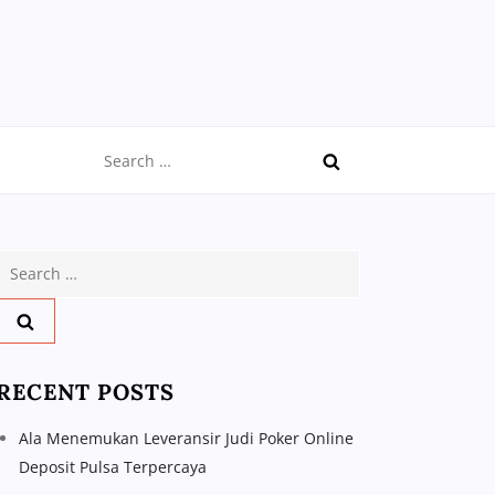
Search
for:
Search
for:
RECENT POSTS
Ala Menemukan Leveransir Judi Poker Online
Deposit Pulsa Terpercaya