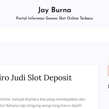
Jay Burna
Portal Informasi Games Slot Online Terbaru
o Judi Slot Deposit
online, banyak diantara kita yang mendapatkan dan
tu? Bahana saja bingung wong nang harus dipilih