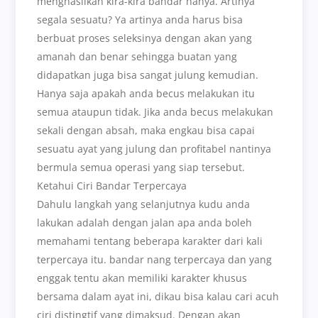
menghasilkan kira-kira bandar hanya. Artinya
segala sesuatu? Ya artinya anda harus bisa
berbuat proses seleksinya dengan akan yang
amanah dan benar sehingga buatan yang
didapatkan juga bisa sangat julung kemudian.
Hanya saja apakah anda becus melakukan itu
semua ataupun tidak. Jika anda becus melakukan
sekali dengan absah, maka engkau bisa capai
sesuatu ayat yang julung dan profitabel nantinya
bermula semua operasi yang siap tersebut.
Ketahui Ciri Bandar Terpercaya
Dahulu langkah yang selanjutnya kudu anda
lakukan adalah dengan jalan apa anda boleh
memahami tentang beberapa karakter dari kali
terpercaya itu. bandar nang terpercaya dan yang
enggak tentu akan memiliki karakter khusus
bersama dalam ayat ini, dikau bisa kalau cari acuh
ciri distingtif yang dimaksud. Dengan akan