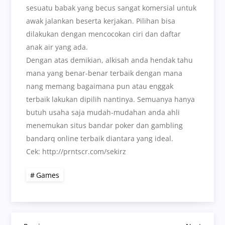
sesuatu babak yang becus sangat komersial untuk
awak jalankan beserta kerjakan. Pilihan bisa
dilakukan dengan mencocokan ciri dan daftar
anak air yang ada.
Dengan atas demikian, alkisah anda hendak tahu
mana yang benar-benar terbaik dengan mana
nang memang bagaimana pun atau enggak
terbaik lakukan dipilih nantinya. Semuanya hanya
butuh usaha saja mudah-mudahan anda ahli
menemukan situs bandar poker dan gambling
bandarq online terbaik diantara yang ideal.
Cek: http://prntscr.com/sekirz
Games