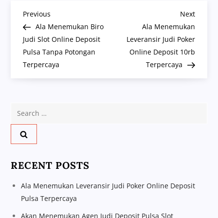
P
Previous
Next
Previous
Next
Post
Post
Ala Menemukan Biro
Ala Menemukan
o
Judi Slot Online Deposit
Leveransir Judi Poker
Pulsa Tanpa Potongan
Online Deposit 10rb
s
Terpercaya
Terpercaya
t
n
Search
for:
a
v
RECENT POSTS
i
Ala Menemukan Leveransir Judi Poker Online Deposit
g
Pulsa Terpercaya
Akan Menemukan Agen Judi Deposit Pulsa Slot