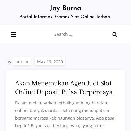
Skip
Jay Burna
to
Portal Informasi Games Slot Online Terbaru
content
Search
for:
by:
admin
Akan Menemukan Agen Judi Slot
Online Deposit Pulsa Terpercaya
Dalam melembarkan terbaik gambling bandarq
online, banyak diantara kita nang mendapatkan
bersama merasa kebingungan biasanya. Apa pasal
begitu? Bayan saja berkarut wong yang harus