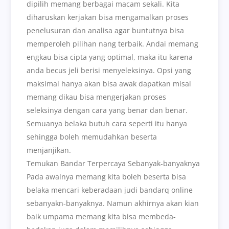
dipilih memang berbagai macam sekali. Kita
diharuskan kerjakan bisa mengamalkan proses
penelusuran dan analisa agar buntutnya bisa
memperoleh pilihan nang terbaik. Andai memang
engkau bisa cipta yang optimal, maka itu karena
anda becus jeli berisi menyeleksinya. Opsi yang
maksimal hanya akan bisa awak dapatkan misal
memang dikau bisa mengerjakan proses
seleksinya dengan cara yang benar dan benar.
Semuanya belaka butuh cara seperti itu hanya
sehingga boleh memudahkan beserta
menjanjikan.
Temukan Bandar Terpercaya Sebanyak-banyaknya
Pada awalnya memang kita boleh beserta bisa
belaka mencari keberadaan judi bandarq online
sebanyakn-banyaknya. Namun akhirnya akan kian
baik umpama memang kita bisa membeda-