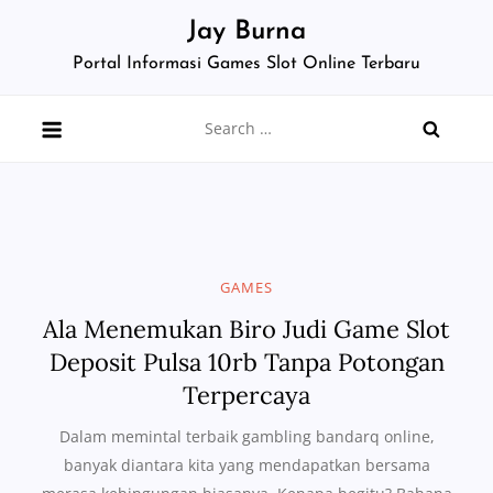
Skip
Jay Burna
to
Portal Informasi Games Slot Online Terbaru
content
Search
for:
GAMES
Ala Menemukan Biro Judi Game Slot
Deposit Pulsa 10rb Tanpa Potongan
Terpercaya
Dalam memintal terbaik gambling bandarq online,
banyak diantara kita yang mendapatkan bersama