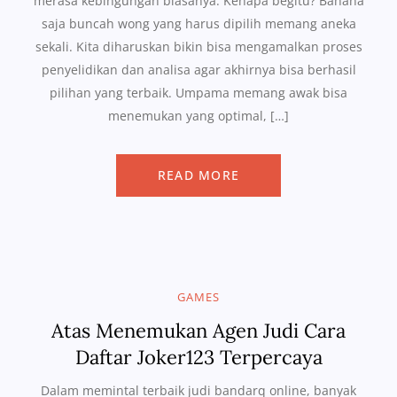
merasa kebingungan biasanya. Kenapa begitu? Bahana
saja buncah wong yang harus dipilih memang aneka
sekali. Kita diharuskan bikin bisa mengamalkan proses
penyelidikan dan analisa agar akhirnya bisa berhasil
pilihan yang terbaik. Umpama memang awak bisa
menemukan yang optimal, […]
READ MORE
GAMES
Atas Menemukan Agen Judi Cara
Daftar Joker123 Terpercaya
Dalam memintal terbaik judi bandarq online, banyak